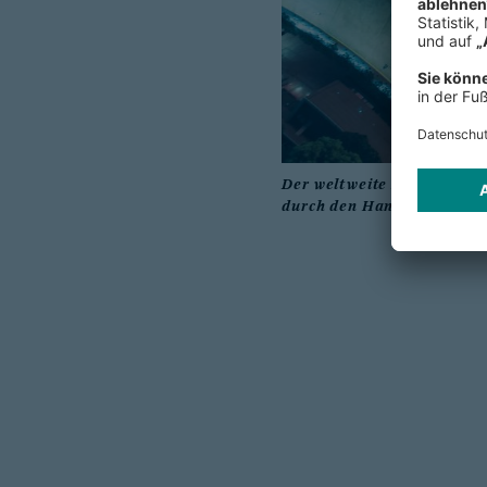
Der weltweite Nachfrageein
durch den Handelskonflikt