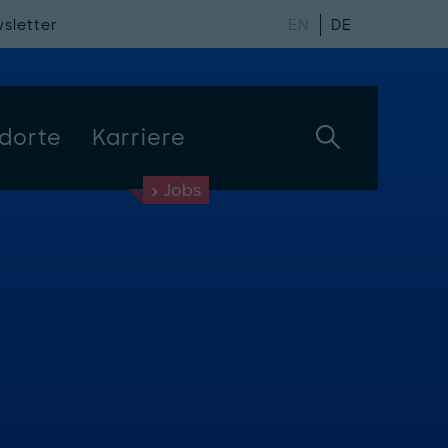
sletter
EN
DE
dorte
Karriere
Jobs