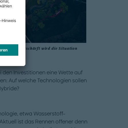
ndustrie. Verschärft wird die Situation
i den Investitionen eine Wette auf
en: Auf welche Technologien sollen
Hybride?
nologie, etwa Wasserstoff-
Aktuell ist das Rennen offener denn