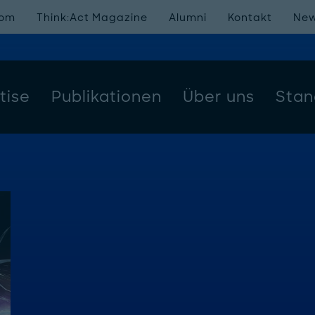
oom
Think:Act Magazine
Alumni
Kontakt
New
tise
Publikationen
Über uns
Stan