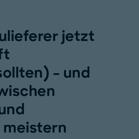
ulieferer jetzt
ft
ollten) – und
wischen
 und
 meistern