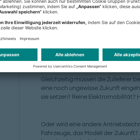
bruch in der Automobilbranche trifft insbesondere die Zulieferi
 zwischen den USA und China.
Gleichzeitig müssen die Zulieferer be
eine noch ungewisse Zukunft eingeh
sie setzen? Reine Elektromobilität? 
Oder wird eine andere Antriebstech
Fahrzeuge, das Modell der Zukunft? 