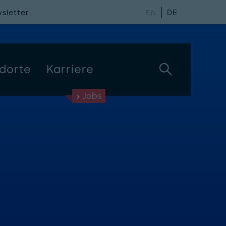
sletter
DE
EN
dorte
Karriere
Jobs