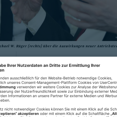
ichael W. Rüger (rechts) über die Auswirkungen neuer Antriebst
Wie würden Sie den aktuellen Transfo
beschreiben? Liegt die Digitalisierung
ferneren oder näheren Zukunft?
Rolf Janssen:
Die Digitalisierung läuft
Transformationsdruck ist längst in 
haben sich die Automobilhersteller a
konzentriert; dabei besteht auch in 