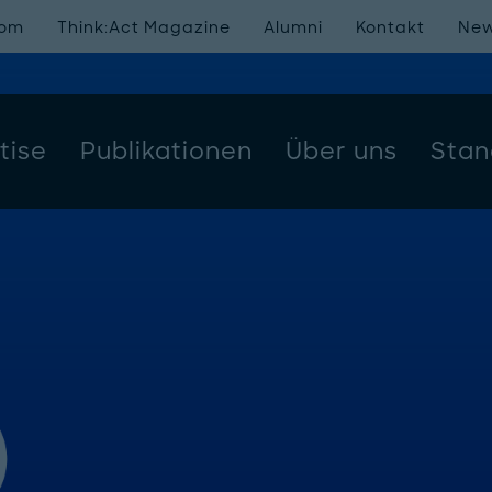
oom
Think:Act Magazine
Alumni
Kontakt
New
tise
Publikationen
Über uns
Stan