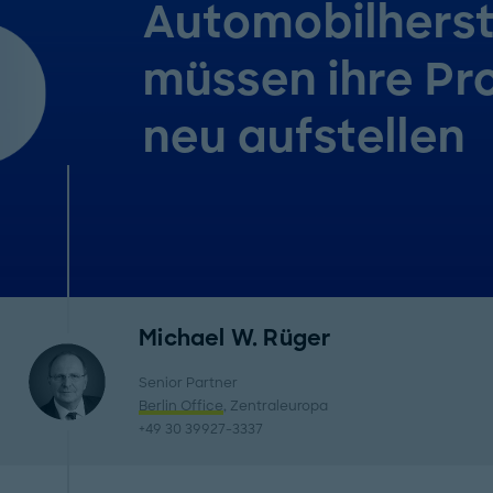
Automobilherst
müssen ihre Pr
neu aufstellen
Michael W. Rüger
Senior Partner
Berlin Office
, Zentraleuropa
+49 30 39927-3337