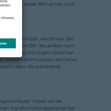
rnetzung. Leider fehlt es hier noch
r täglichen Arbeit, wie schwer den
 Produktion fällt. Sie denken noch
ertschöpfung und zögern daher bei
, obwohl die Produktion jetzt klare
braucht, denn die anstehende
?
ruption Radar" haben wir die
hen Transformationsszenarien bei