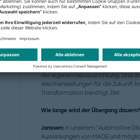
Veränderungsbedarf, etwa bei der Ve
an Konsequenz.
Woraus schließen Sie das?
Michael W. Rüger:
Wir sehen in unsere
Unternehmen die Transformation der
in der klassischen Aufteilung der W
der eigenen Neuausrichtung. Und das
Weichenstellungen für die Zukunft 
Transformation benötigt Zeit.
Wie lange wird der Übergang dauern
Janssen:
In unserem "Automotive Dis
Auswirkungen von MADE und möglic