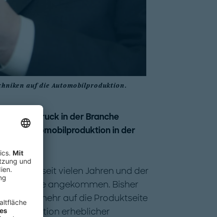
echniken auf die Automobilproduktion.
rmationsdruck in der Branche
 in der Automobilproduktion in der
 ja bereits seit vielen Jahren und der
der Industrie angekommen. Bisher
llerdings mehr auf die Produktseite
der Produktion erheblicher