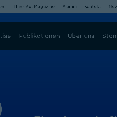
oom
Think:Act Magazine
Alumni
Kontakt
New
tise
Publikationen
Über uns
Stan