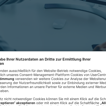
lley, verfügt aber über eine große Zahl an Tech-Clustern, die üb
Die als Online-Publikation verfügbar
hat der europäische Digitalsektor 
gesteigert und damit deutlich mehr 
gleichen Zeitraum nur um insgesamt
mit den USA zeigt aber auch: Europ
US-Digitalsektor ist nicht nur stärk