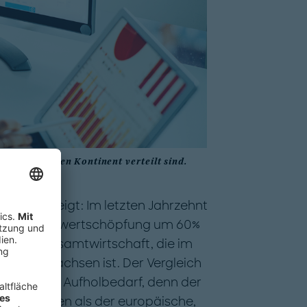
er den gesamten Kontinent verteilt sind.
e Studie zeigt: Im letzten Jahrzehnt
seine Bruttowertschöpfung um 60%
als die Gesamtwirtschaft, die im
 24% gewachsen ist. Der Vergleich
a hat noch Aufholbedarf, denn der
er gewachsen als der europäische,