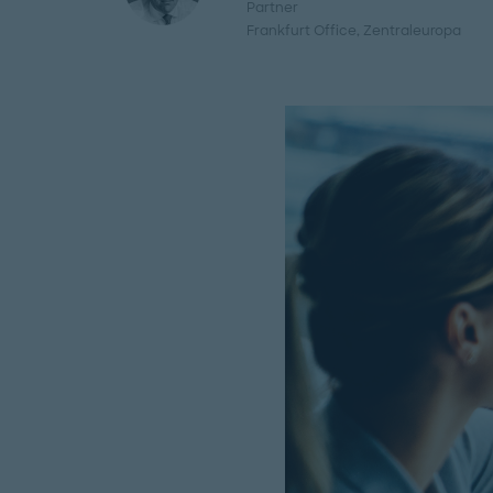
Partner
Frankfurt Office
, Zentraleuropa