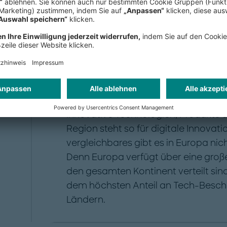
sondern hat auch seine Produktivität
Europa hat Potenzial f
Entscheidend für eine wettbewerbsfä
innovative Technologien, Produkte 
Region steht so für digitale Innovati
vergleichbares gibt es in Europa nic
Denn Europa verfügt über eine große
den gesamten Kontinent verteilt sind
dem höchsten Anteil an Tech-Beschä
Ländern.