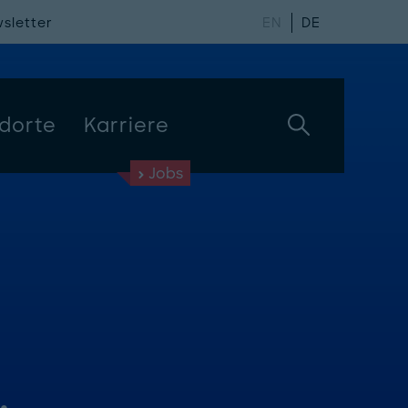
sletter
EN
DE
dorte
Karriere
Jobs