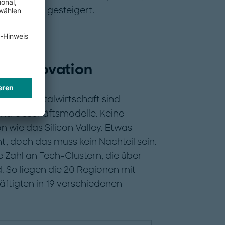
 schneller gesteigert.
ür Innovation
hige Digitalwirtschaft sind
und Geschäftsmodelle. Keine
on wie das Silicon Valley. Etwas
ht, doch das muss kein Nachteil sein.
 Zahl an Tech-Clustern, die über
. So liegen die 20 Regionen mit
ftigten in 19 verschiedenen