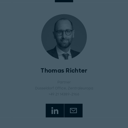
Thomas Richter
Partner
Düsseldorf Office
, Zentraleuropa
+49 21 14389-2166