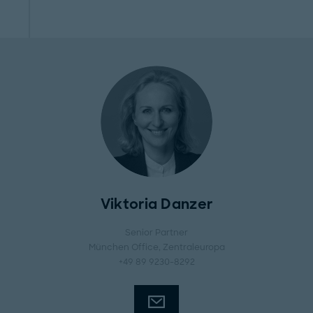
Viktoria Danzer
Senior Partner
München Office
, Zentraleuropa
+49 89 9230-8292