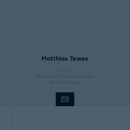
Matthias Tewes
Partner
München Office
, Zentraleuropa
+49 89 9230-8396