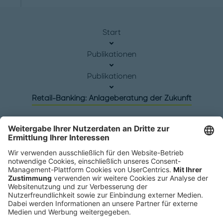
Start
Publikationen
Publikationen
Retail-Banking: Anlageberatung der Zukunft
Hauptsitz
Roland Berger GmbH
Sederanger 1
80538 München
Deutschland