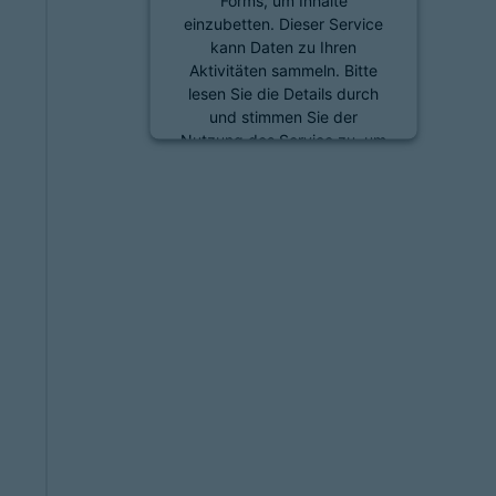
Forms, um Inhalte
einzubetten. Dieser Service
kann Daten zu Ihren
Aktivitäten sammeln. Bitte
lesen Sie die Details durch
und stimmen Sie der
Nutzung des Service zu, um
diese Inhalte anzuzeigen.
Mehr Informationen
Akzeptieren
powered by
Usercentrics
Consent Management
Platform