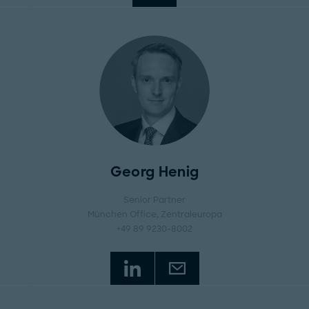
Georg Henig
Senior Partner
München Office
, Zentraleuropa
+49 89 9230-8002