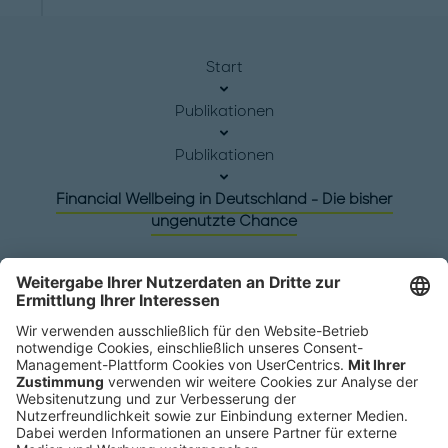
Start
Publikationen
Publikationen
Financial Wellbeing in Deutschland - Die bisher
ungenutzte Chance
Hauptsitz
Roland Berger GmbH
Sederanger 1
80538 München
Deutschland