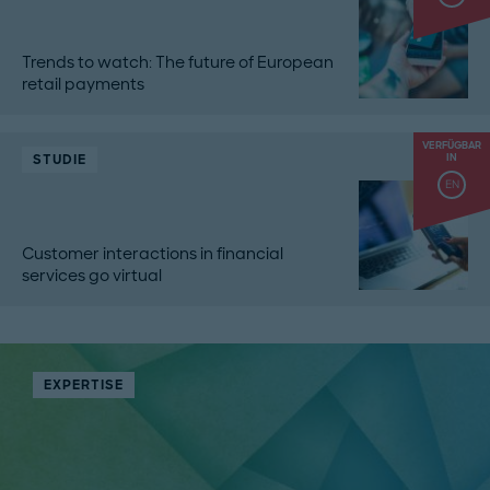
Trends to watch: The future of European
retail payments
VERFÜGBAR
STUDIE
IN
EN
Customer interactions in financial
services go virtual
EXPERTISE