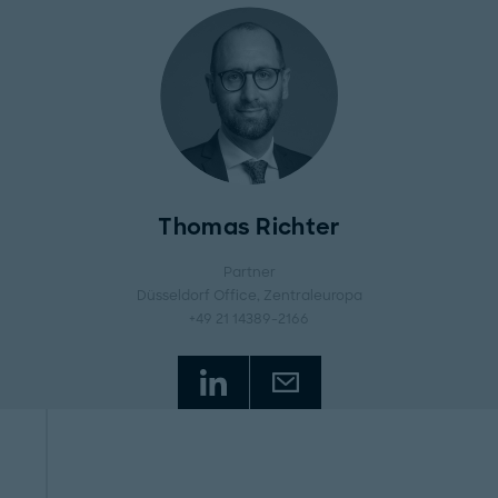
Thomas Richter
Partner
Düsseldorf Office
, Zentraleuropa
+49 21 14389-2166