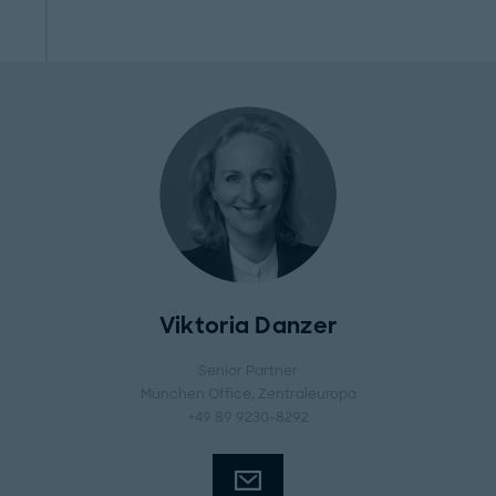
Viktoria Danzer
Senior Partner
München Office
, Zentraleuropa
+49 89 9230-8292