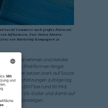
und Social Commerce noch großes Potenzial.
von Influencern, User-Daten können
ffizienz von Marketing-Kampagnen zu
hrer für Unternehmen und Handel
s Marketing-Plattformen längst
e Anbieter setzen stark auf Social
führend. Schätzungen zufolge lag
a bereits 2017 bei rund 50 Mrd.
auf 300 Mrd. US-Dollar und damit auf
-Umsatzes ansteigen.