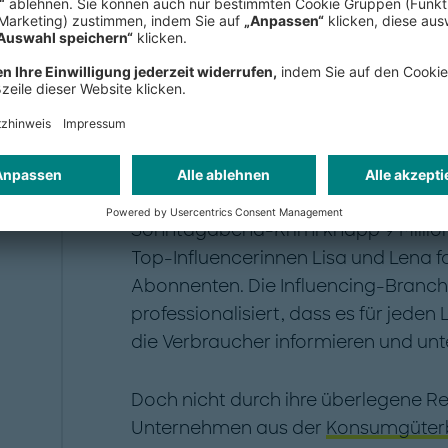
"
Vorteil von Social Me
und gezielt ansprech
Auch in Deutschland verlagert sich 
die sozialen Netzwerke, Bilder- und
Media-Stars die perfekte Bühne. So f
Sonntagabend-Krimi knapp 9 Million
Top-Influencerinnen Lisa und Lena f
Abonnenten. Die Influencing-Branche
professionalisiert, dass es für jeden
die Verbraucher informieren und unt
Doch nicht durch ihre überlegene Re
Unternehmen aus der
Konsumgüter