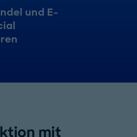
ndel und E-
ial
eren
ktion mit