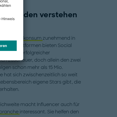
dia: Kunden verstehen
en
der
Medienkonsum
zunehmend in
 Video-Plattformen bieten Social
indet ein erfolgreicher
en Zuschauer, doch allein den zwei
olgen schon mehr als 15 Mio.
 hat sich zwischenzeitlich so weit
 Lebensbereich eigene Stars gibt, die
erhalten.
ichweite macht Influencer auch für
branche
interessant. Sie helfen den