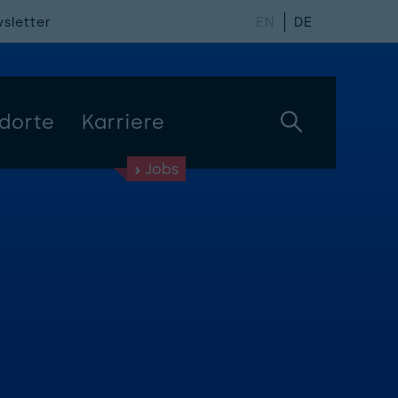
sletter
EN
DE
dorte
Karriere
Jobs