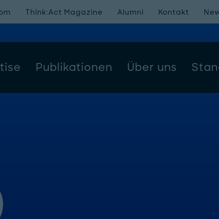
oom
Think:Act Magazine
Alumni
Kontakt
New
tise
Publikationen
Über uns
Stan