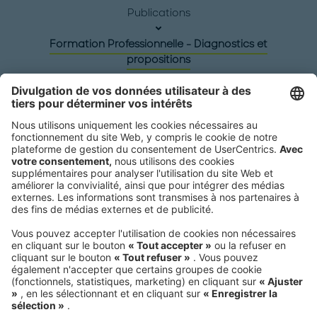
Publications
Formation Professionnelle - Diagnostics et
propositions
Siège social
Roland Berger GmbH
Sederanger 1
80538 Munich
Germany
Téléphone:
+49 89 9230-0
Fax:
+49 89 9230-8202
Adresse courriel:
Envoyez-nous un message