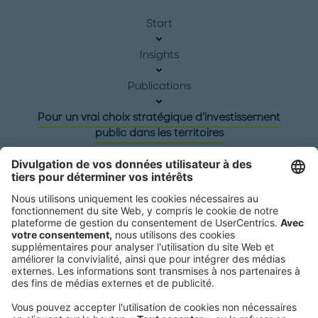
Start
Insights
Publications
Pour un vrai choix stratégique d’investissement
public dans les territoires
Siège social
Roland Berger GmbH
Sederanger 1
80538 Munich
Germany
Téléphone:
+49 89 9230-0