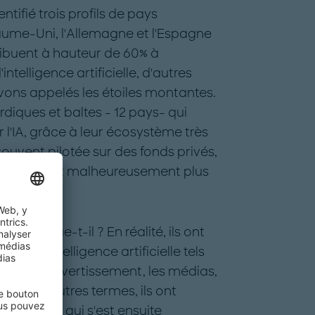
tifié trois profils de pays
aume-Uni, l'Allemagne et l'Espagne
ribuent à hauteur de 60% à
telligence artificielle, d'autres
vons appelés les étoiles montantes.
diques et baltes - 12 pays- qui
 l'IA, grâce à leur écosystème très
ouvent pilotée sur des fonds privés,
eurs" restent malheureusement plus
explique-t-il ? En réalité, ils ont
és de l'intelligence artificielle tels
ciers, le divertissement, les médias,
ie. En d’autres termes, ils ont
riel d’IA qui s'est ensuite