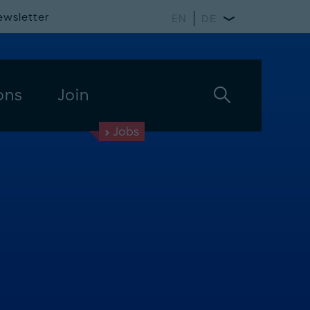
ewsletter
EN
DE
ons
Join
Jobs