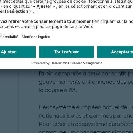
reproduit dans les autres pays du co
L’Europe possède un puissant écosys
mais le paysage est pour l'heure b
conditions, l'Europe n'est pas en mes
et la Chine. La stratégie européenne a
bénéficie d'un financement de 1,5 mil
pour promouvoir et favoriser le dév
faible comparés à ceux consentis par
gouvernements ont annoncé des bud
la course à l'IA.
L'écosystème européen actuel de l
nationaux isolés et dominés par une
Pour créer un écosystème européen p
commune, un changement s'impose. 