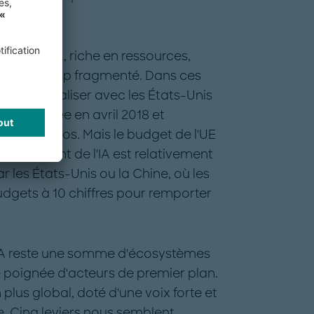
ntinent.
tème d’IA, riche en ressources,
eaucoup trop fragmenté. Dans ces
ure de rivaliser avec les États-Unis
 été initiée en avril 2018 et
liard d'euros. Mais le budget de l'UE
eloppement de l'IA est relativement
 les États-Unis ou la Chine, où les
gets à 10 chiffres pour remporter
'IA reste une somme d'écosystèmes
 poignée d'acteurs de premier plan.
lus global, doté d'une voix forte et
Cinq leviers nous semblent