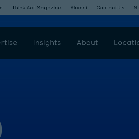
m
Think:Act Magazine
Alumni
Contact Us
N
rtise
Insights
About
Locati