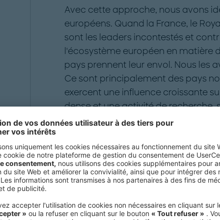
Avec cette approche, nous avons iden
européens. Quand la France, le Roy
sont les leaders incontestés et cont
l'écosystème européen en matière d'in
pays prennent leur envol. Nous les a
Ce sont principalement des pays nor
exercent une influence croissante sur
dense et une activité de recherche, s
intense. Les 14 autres pays ou "suiv
à la traîne.
Comment le succès des pays leaders s'
su identifier le potentiel de secteurs cl
que la technologie, les services finan
la culture, la santé et la biotechnolog
développé et imposé un modèle indust