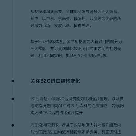
从规模和增速来看，全球电商发展可分为四大阵营。
其中，以中东、东南亚、俄罗斯、印度等为代表的新
兴潜力市场，发展迅速、值得关注。
基于FIRE指标体系，罗兰贝格将九大新兴目的国分为
三大梯队，并可直观地比较不同目的国之间的相对差
异，利用不同策略，抓紧B2C出口新兴机遇。
关注B2C进口结构变化
90后崛起：伴随90后消费能力红利逐步显现，以及供
给端跨境进口类APP对90后人群的逐步抓取， 跨境网
购人群中90后的占比逐步提升
向非沿海区迁移：得益于内陆地区人群消费升级及内
陆地区跨境进口物流基础设施不断完善，其正逐渐成