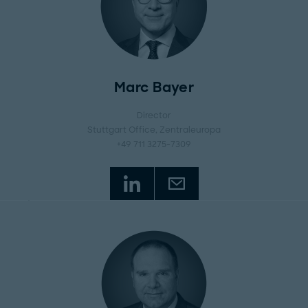
Marc Bayer
Director
Stuttgart Office
, Zentraleuropa
+49 711 3275-7309