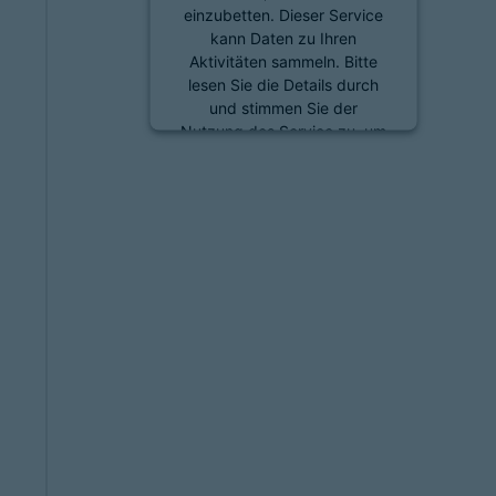
einzubetten. Dieser Service
kann Daten zu Ihren
Aktivitäten sammeln. Bitte
lesen Sie die Details durch
und stimmen Sie der
Nutzung des Service zu, um
diese Inhalte anzuzeigen.
Mehr Informationen
Akzeptieren
powered by
Usercentrics
Consent Management
Platform