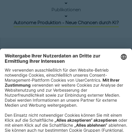
Publikationen
Autonome Produktion - Neue Chancen durch KI?
Hauptsitz
Roland Berger GmbH
Sederanger 1
80538 München
Deutschland
Telefon:
+49 89 9230-0
Fax:
+49 89 9230-8202
Mail:
Senden Sie eine Nachricht
NEWSROOM