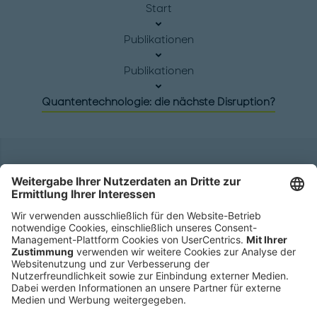
Start
Publikationen
Publikationen
Quantentechnologie: die nächste Disruption?
Hauptsitz
Roland Berger GmbH
Sederanger 1
80538 München
Deutschland
Telefon:
+49 89 9230-0
Fax:
+49 89 9230-8202
Mail:
Senden Sie eine Nachricht