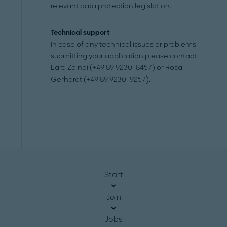
relevant data protection legislation.
Technical support
In case of any technical issues or problems
submitting your application please contact:
Lara Zolnai (+49 89 9230-8457) or Rosa
Gerhardt (+49 89 9230-9257).
Start
Join
Jobs