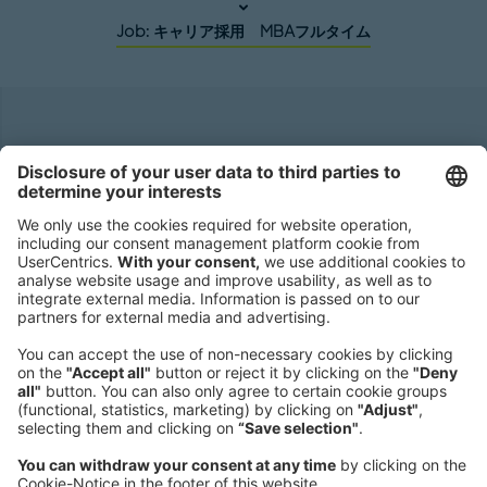
Job: キャリア採用 MBAフルタイム
Headquarters
Roland Berger GmbH
Sederanger 1
80538 Munich
Germany
Phone:
+49 89 9230-0
Fax:
+49 89 9230-8202
Mail:
Send us a message
NEWSROOM
LEGAL