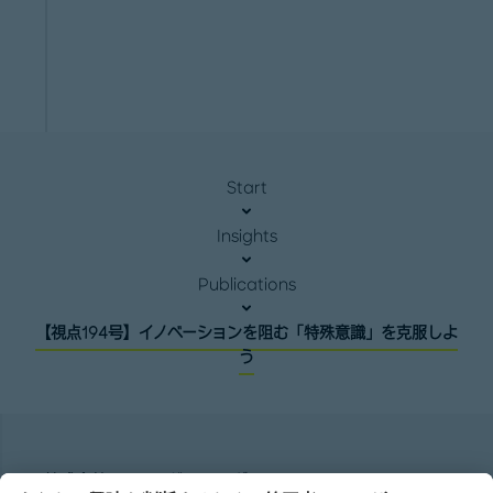
Start
Insights
Publications
【視点194号】イノベーションを阻む「特殊意識」を克服しよ
う
株式会社ローランド ･ ベルガー