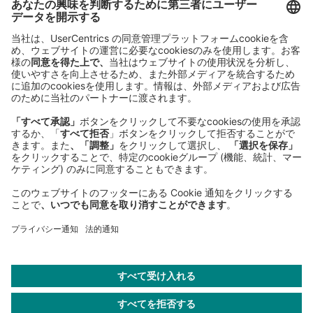
Roland Berger GmbH
Sederanger 1
80538 Munich
Germany
Phone:
+49 89 9230-0
Fax:
+49 89 9230-8202
Mail:
Send us a message
NEWSROOM
LEGAL
HELP
PRIVACY
COOKIES