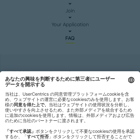
Join
Your Application
FAQ
株式会社ローランド ･ ベルガー
Roland Berger GmbH
Sederanger 1
80538 Munich
Germany
Phone:
+49 89 9230-0
Fax:
+49 89 9230-8202
Mail:
Send us a message