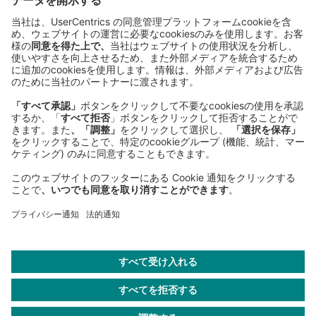
Sederanger 1
80538 Munich
Germany
Phone:
+49 89 9230-0
Fax:
+49 89 9230-8202
Mail:
Send us a message
NEWSROOM
LEGAL
HELP
PRIVACY
COOKIES
CONTACT