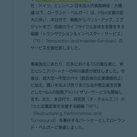
社：ドイツ、ミュンヘン 日本法人代表取締役：大橋
譲 以下、ローランド・ベルガー）は、M&A支援の拡
大に伴い、本日付で、戦略からバリューアップ、エグ
ジットまで、投資のライフサイクル全体を支援をする
組織「トランザクション＆インベスター・サービス」
（TIS： Transaction and Invester Services）の
サービスを強化致しました。
事業強化にあたり、日本におけるTISの責任者に、新
たにシニアパートナーの中川勝彦が就任しました。今
後は、超大型～中型のPMI（統合後の企業価値向上）
に加え、買い手および売り手となる中堅企業を対象
としたM&Aの財務アドバイザリーサービスも開始し
ます。また、本日付で、呉哲民（オ・チョルミン）が
TISと企業変革を支援する組織「RPT」
（Restructuring, Performance, and
Turnaround） を兼任するパートナーとしてローラン
ド・ベルガーに参画しました。