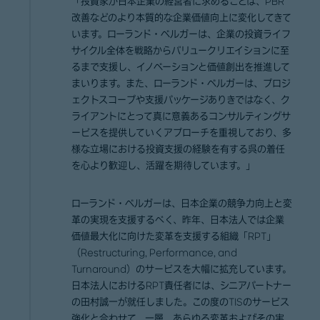
「投資家が日本企業の経営者に求めることは、PBR
改善などのより本質的な企業価値向上に変化してきて
います。ローランド・ベルガーは、企業の投資ライフ
サイクル全体を戦略からバリュークリエイションに至
るまで支援し、イノベーションと価値創出を推進して
まいります。また、ローランド・ベルガーは、プロジ
ェクトスコープや支援パッケージありきではなく、ク
ライアントにとって真に意義あるコンサルティングサ
ービスを提供していくアプローチを重視しており、多
様な立場における投資支援の経験を有する呉の着任
を心より歓迎し、活躍を期待しています。」
ローランド・ベルガーは、日本企業の競争力向上と変
革の実現を支援するべく、昨年、日本法人では企業
価値最大化に向けた変革を支援する組織「RPT」
（Restructuring, Performance, and
Turnaround）のサービスを大幅に拡充しています。
日本法人におけるRPT責任者には、シニアパートナー
の田村誠一が就任しました。この度のTISのサービス
強化と合わせて、一層、あらゆる変革およびその実