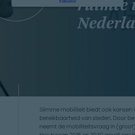
ruimte 
Nederla
Slimme mobiliteit biedt ook kansen v
bereikbaarheid van steden. Door bev
neemt de mobiliteitsvraag in (groot)s
toe: tussen 2015 en 2030 groeit ons