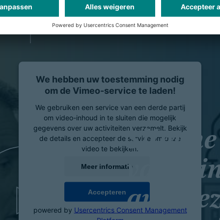
autofabrikant.
We hebben uw toestemming nodig
om de Vimeo-service te laden!
We gebruiken een service van een derde partij
om video-inhoud in te sluiten die mogelijk
gegevens over uw activiteiten verzamelt. Bekijk
Slimme 
de details en accepteer de service om deze
video te bekijken.
van mi
Meer informatie
autobez
Accepteren
powered by
Usercentrics Consent Management
Platform