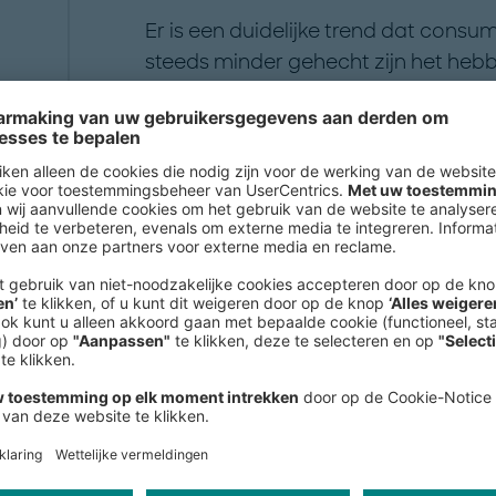
Er is een duidelijke trend dat cons
steeds minder gehecht zijn het hebb
daalt de nieuwkoop van auto’s in Ne
worden personenauto’s en wagenpa
voorheen (vervanging en onderhoud d
Download Facts & Figures (PDF)
Tegelijkertijd verdubbelt het aantal
consumenten in Nederland afsluiten. E
contracten bijzonder concurrerend a
autobezit en -onderhoud. Prive-lease
kans voor autodealers: uit onderzoe
meest waarschijnlijk achten dat ze 
autodealers afsluiten, eerder dan 