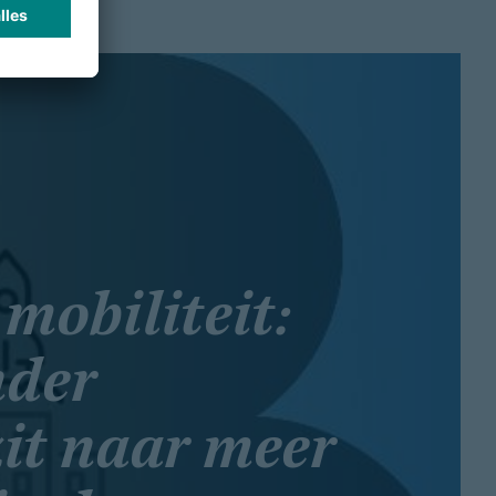
mobiliteit:
nder
it naar meer