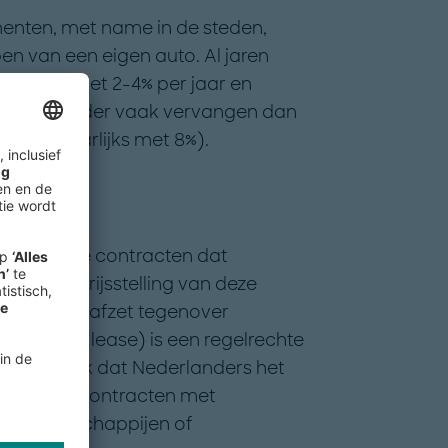
umenten, met name in de steden,
en van een eigen auto. Al jaren
derland met 2-4% per jaar en
rken minder vaak vervangen dan
aalt jaarlijks met 8%).
 privé-lease contracten dat
n is de prijsstelling van deze
ls je deze afzet tegenover
 (private lease) is een regelrechte
k blijkt ook dat Nederlanders het
dergelijke contracten met
leasemaatschappijen of