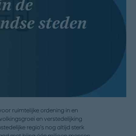
in de
ndse steden
oor ruimtelijke ordening in en
olkingsgroei en verstedelijking
tedelijke regio’s nog altijd sterk
 land met bijna één miljoen mensen.