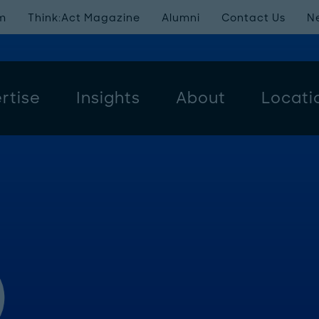
m
Think:Act Magazine
Alumni
Contact Us
N
rtise
Insights
About
Locati