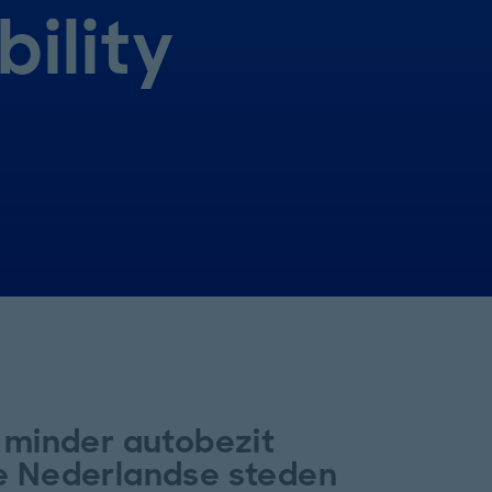
ility
n minder autobezit
de Nederlandse steden