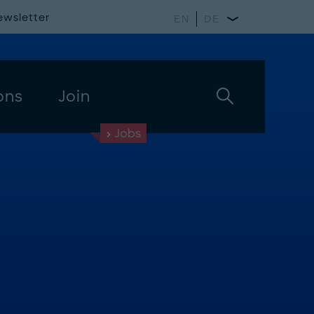
ewsletter
EN
DE
ons
Join
Jobs