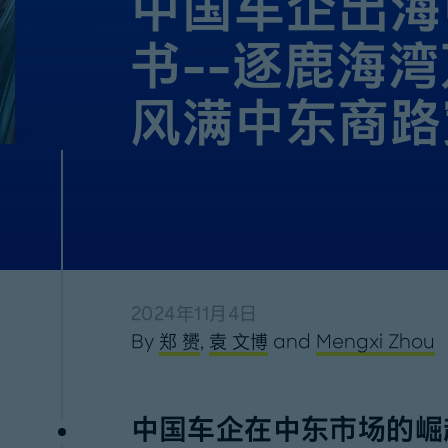
中国车企出海
书--逐鹿海
风满中东商路
2024年11月4日
By
郑 赟
,
袁 文博
and
Mengxi Zhou
中国车企在中东市场的崛