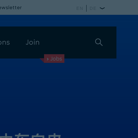
ewsletter
EN
DE
ons
Join
Jobs