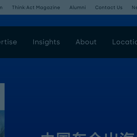
m
Think:Act Magazine
Alumni
Contact Us
N
rtise
Insights
About
Locati