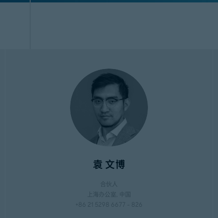
袁 文博
合伙人
上海办公室
, 中国
+86 21 5298 6677 - 826