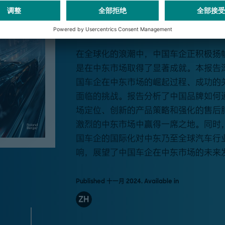
中国车企出海中东白皮书--逐鹿
风满中东商路宽
在全球化的浪潮中，中国车企正积极扬
是在中东市场取得了显著成就。本报告
国车企在中东市场的崛起过程、成功的
面临的挑战。报告分析了中国品牌如何
场定位、创新的产品策略和强化的售后
激烈的中东市场中赢得一席之地。同时
国车企的国际化对中东乃至全球汽车行
响，展望了中国车企在中东市场的未来
Published 十一月 2024. Available in
ZH