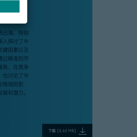
海湾万象新，
帆出海，特别
深入探讨了中
关键因素以及
通过精准的市
服务，在竞争
，也讨论了中
业格局的影
发展和潜力。
下載
(
2.62 MB
)