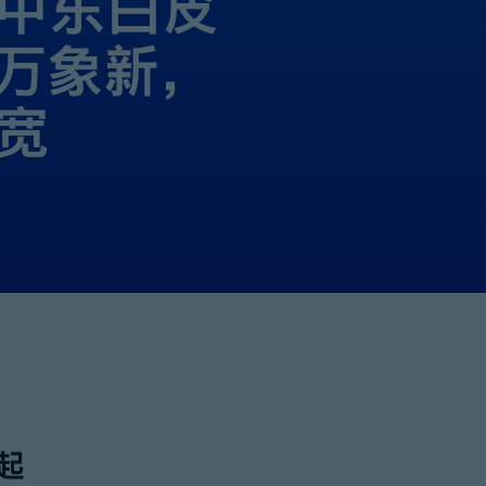
中东白皮
湾万象新，
宽
起