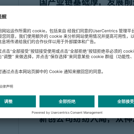
国产业链基础厚，发展前
3. 植物蛋白饮品：全球
涨势迅猛；中国整体市场
机遇
4. 投融资机会：行业风
临，行业投融资热度逐渐
5. 制胜关键：当替代蛋
新创公司纷纷入局，众神