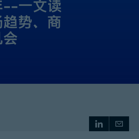
––一文读
场趋势、商
机会