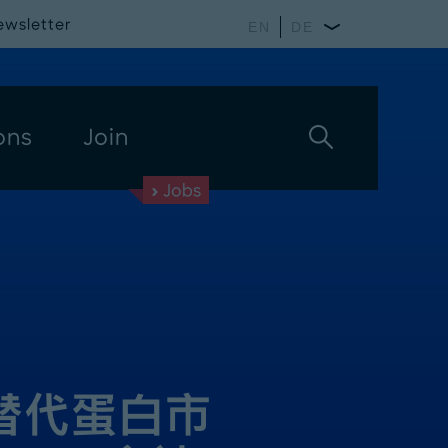
ewsletter
EN
DE
ons
Join
Jobs
 替代蛋白市