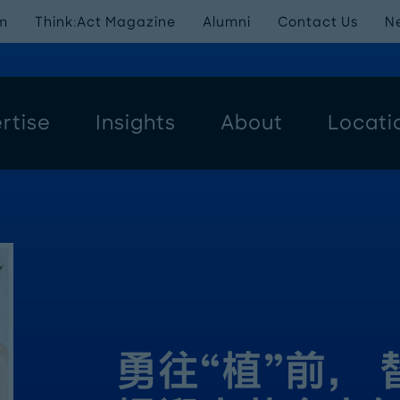
m
Think:Act Magazine
Alumni
Contact Us
N
rtise
Insights
About
Locati
勇往“植”前，