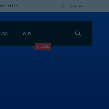
ewsletter
EN
DE
ons
Join
Jobs