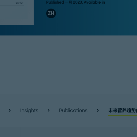
Published 一月 2023. Available in
ZH
Insights
Publications
未来营养趋势