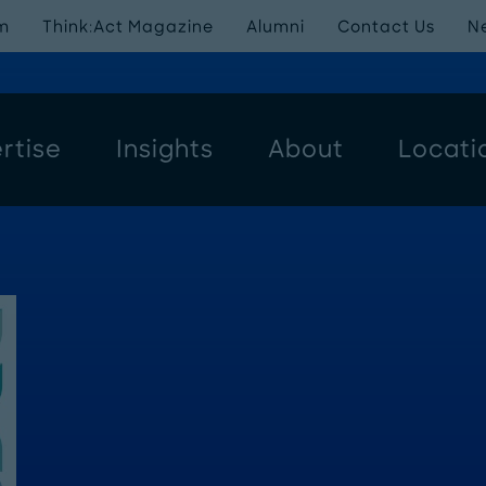
m
Think:Act Magazine
Alumni
Contact Us
N
rtise
Insights
About
Locati