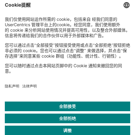
Sederanger 1
80538 Munich
Germany
电话:
+49 89 9230-0
传真:
+49 89 9230-8202
电子邮箱 :
联系我们
NEWSROOM
LEGAL
HELP
PRIVACY
COOKIES
CONTACT