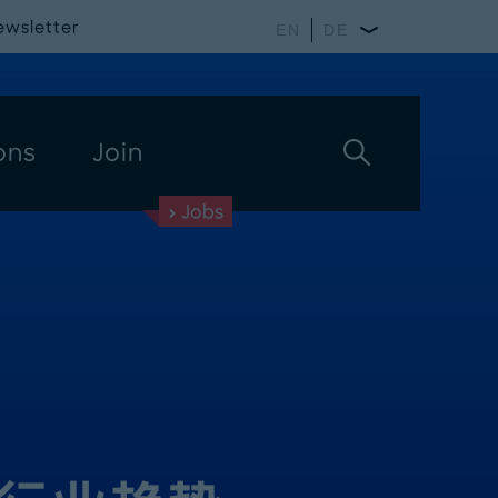
ewsletter
EN
DE
ons
Join
Jobs