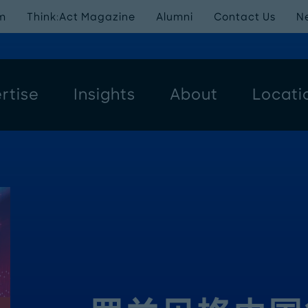
m
Think:Act Magazine
Alumni
Contact Us
N
rtise
Insights
About
Locati