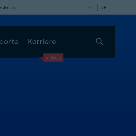
sletter
EN
DE
dorte
Karriere
Jobs