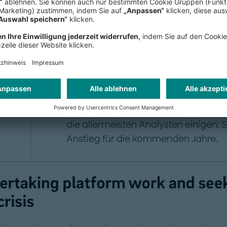
Designer, Software-Entwickler oder P
von ihren Einkünften leben konnten
Gig Economy zuletzt maßgeblich mi
Genaue Daten über die Größe der G
erheben. Die meisten Schätzungen g
vier Prozent an der Erwerbsbevölker
starken Abweichungen nach oben. A
die allermeisten Analysten einigen: 
Anstieg für die kommenden Jahre.