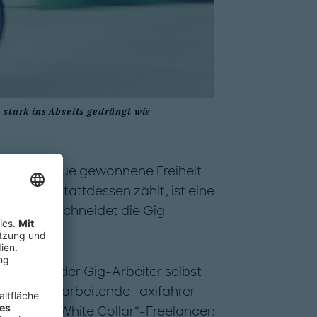
 stark ins Abseits gedrängt wie
t diese neue gewonnene Freiheit
rund. Was stattdessen zählt, ist eine
l. Und da schneidet die Gig
all muss jeder Gig-Arbeiter selbst
bstständig arbeitende Taxifahrer
ppe der „White Collar“-Freelancer: