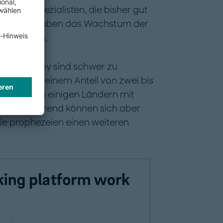
roduktspezialisten, die bisher gut
. Letztere haben das Wachstum der
tgetragen.
ig Economy sind schwer zu
ehen von einem Anteil von zwei bis
ung aus, in einigen Ländern mit
uf einen Trend können sich aber
Sie prophezeien einen weiteren