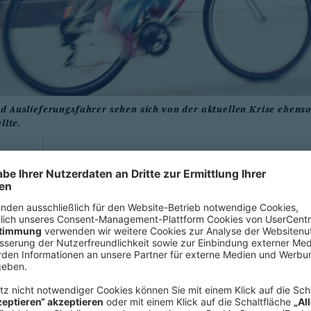
d Auslieferungsfahrer sehen sich von der aktuellen Krise ebenso
llte.
In Zeiten der Corona-Pandemie rück
für viele Gig-Arbeiter in den Hinterg
Mindestabsicherung für den Ernstfal
Economy bisher schlecht ab.
Für Verdienstausfälle im Krankheitsf
aufkommen. Das betrifft aktuell sel
und Lieferanten genauso wie die Gru