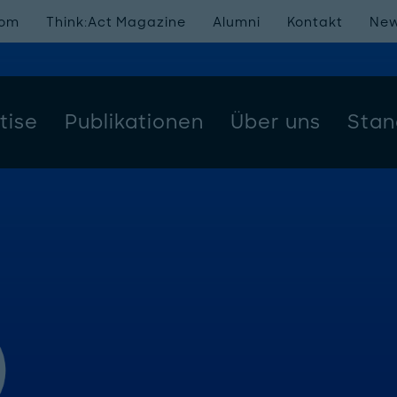
oom
Think:Act Magazine
Alumni
Kontakt
New
tise
Publikationen
Über uns
Stan