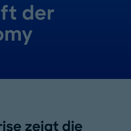
ft der
omy
ise zeigt die