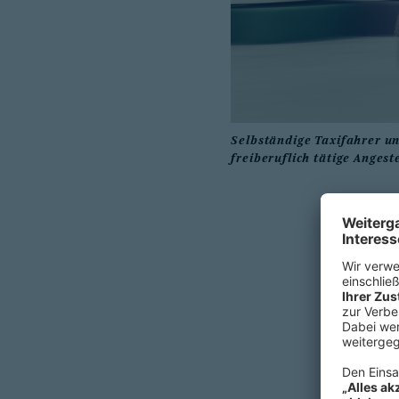
Selbständige Taxifahrer un
freiberuflich tätige Angeste