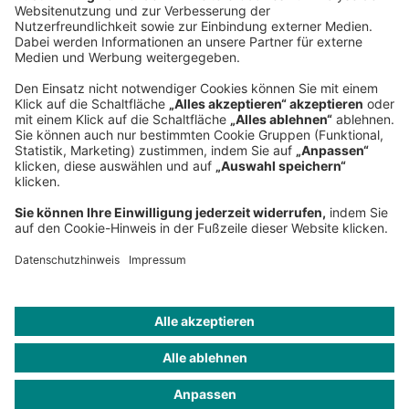
Telefon:
+49 89 9230-0
Fax:
+49 89 9230-8202
Mail:
Senden Sie eine Nachricht
NEWSROOM
IMPRESSUM
HILFE
DATENSCHUTZ
COOKIES
KONTAKT
IMAGE CREDITS
Noma Bar