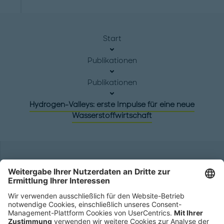
Start
Publikationen
Publikationen
Hydrogen-Valleys: erste Impulse für eine neue
Wasserstoffwirtschaft
Hauptsitz
Roland Berger GmbH
Sederanger 1
80538 München
Deutschland