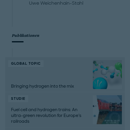
Uwe Weichenhain-Stahl
Publikationen
GLOBAL TOPIC
Bringing hydrogen into the mix
STUDIE
Fuel cell and hydrogen trains: An
ultra-green revolution for Europe's
railroads