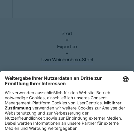
Start
Experten
Uwe Weichenhain-Stahl
Hauptsitz
Roland Berger GmbH
Sederanger 1
80538 München
Deutschland