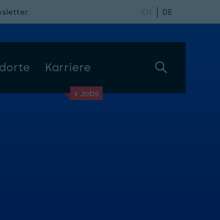
sletter
EN
DE
dorte
Karriere
Jobs