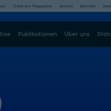
oom
Think:Act Magazine
Alumni
Kontakt
New
tise
Publikationen
Über uns
Stan