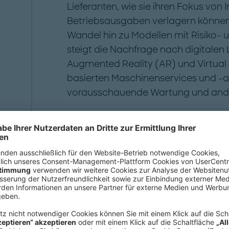
Lieferanten, wie sie ihren Fokus von
Betriebsausgaben verlagern können
Wandel hin zu Modellen mit Risiko- 
steigt die Nachfrage nach digitalen
Augmented Reality (AR) und Virtual
basierten Maschinenservices und -
vorausschauende Wartung und ande