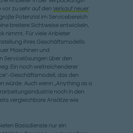
iche Anbieter in der Verpackungs-
 vor zu sehr auf den
Verkauf neuer
große Potenzial im Servicebereich
ne breitere Sichtweise entwickeln,
k nimmt. Für viele Anbieter
tellung ihres Geschäftsmodells:
uer Maschinen und
on Servicelösungen über den
eg. Ein noch weitreichenderer
vice"-Geschäftsmodell, das den
en würde. Auch wenn „Anything as a
rarbeitungsindustrie noch in den
eits vergleichbare Ansätze wie
ieten Basisdienste nur ein