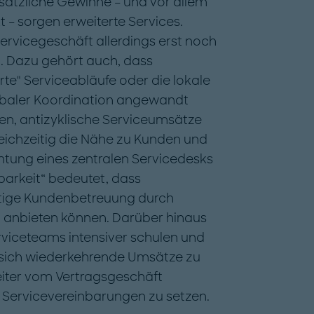
sätzliche Gewinne – und vor allem
t – sorgen erweiterte Services.
rvicegeschäft allerdings erst noch
. Dazu gehört auch, dass
rte" Serviceabläufe oder die lokale
obaler Koordination angewandt
n, antizyklische Serviceumsätze
leichzeitig die Nähe zu Kunden und
chtung eines zentralen Servicedesks
arkeit“ bedeutet, dass
rtige Kundenbetreuung durch
nbieten können. Darüber hinaus
rviceteams intensiver schulen und
 sich wiederkehrende Umsätze zu
weiter vom Vertragsgeschäft
Servicevereinbarungen zu setzen.