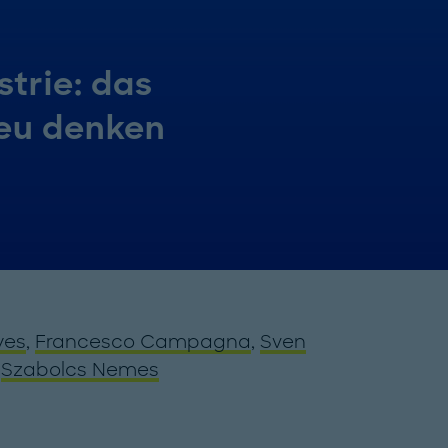
trie: das
eu denken
yes
,
Francesco Campagna
,
Sven
d
Szabolcs Nemes