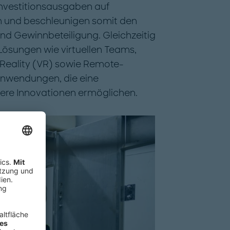
 Investitionsausgaben auf
 und beschleunigen somit den
und Gewinnbeteiligung. Gleichzeitig
 Lösungen wie virtuellen Teams,
 Reality (VR) sowie Remote-
anwendungen, die eine
re Innovationen ermöglichen.