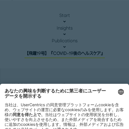
Start
Insights
Publications
【飛躍19号】『COVID-19後のヘルスケア』
株式会社ローランド ･ ベルガー
Roland Berger GmbH
Sederanger 1
80538 Munich
Germany
Phone:
+49 89 9230-0