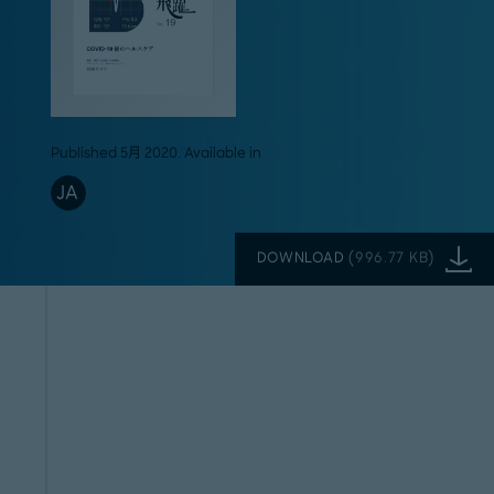
Published 5月 2020. Available in
JA
DOWNLOAD
(
996.77 KB
)