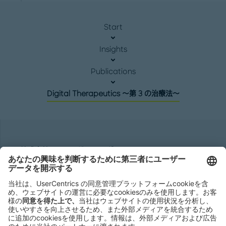
Start
Insights
Publications
Digital Therapeutics ～第 3 の治療法～
株式会社ローランド ･ ベルガー
Roland Berger GmbH
Sederanger 1
80538 Munich
Germany
Phone:
+49 89 9230-0