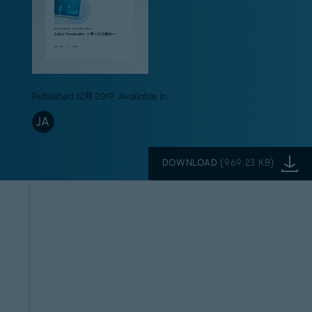
Published 12月 2019. Available in
JA
DOWNLOAD
(
969.23 KB
)