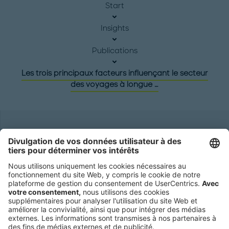
Start
Insights
Publications
Les trois principaux facteurs influençant le secteur
des voyages à longue …
Siège social
Roland Berger GmbH
Sederanger 1
80538 Munich
Germany
Téléphone:
+49 89 9230-0
Fax:
+49 89 9230-8202