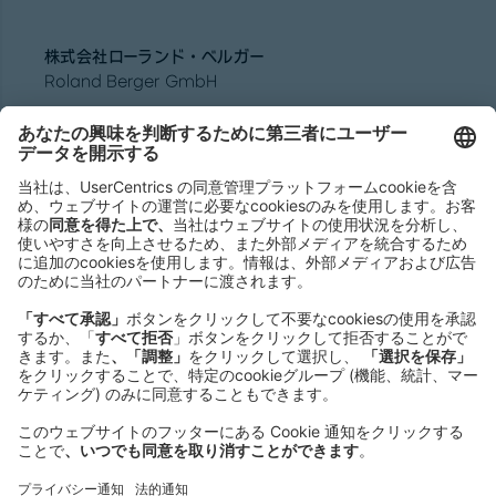
株式会社ローランド ･ ベルガー
Roland Berger GmbH
Sederanger 1
80538 Munich
Germany
Phone:
+49 89 9230-0
Fax:
+49 89 9230-8202
Mail:
Send us a message
NEWSROOM
LEGAL
HELP
PRIVACY