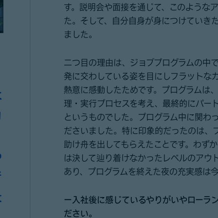
す。説明会や面接を通じて、このような
た。そして、自分自身が身につけていき
ました。
二つ目の理由は、ジョブプログラムの中
発に交わしている姿を目にしフラットな
熱意に感動したためです。プログラムは
は
理・実行プロセスを考え、最終的にパー
力
というものでした。プログラム中に関わ
ださいました。特に印象的だったのは、
。
助け舟を出してもらえたことです。わず
や
は決して辿り着けなかったレベルのアウ
あり、プログラムを終えた夜の充実感は
考
な
ー入社後に感じているやりがいやローラ
ださい。