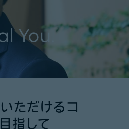
al You.
頼いただけるコ
目指して