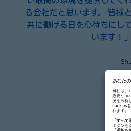
い最高の環境を提供してく
る会社だと思います。 皆様
共に働ける日を心待ちにし
います！
Sh