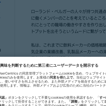
れ
と
ローランド・ベルガーの人々が持つ共通
て
に働くメンバーのことを考えているところ
れにとっての職場の働きやすさを作り出
」
トプットを出そうというムードに繋がって
私は、これまでに飲料メーカーの価格戦
u
気企業の業績改善、乳製品メーカーへの
案など、幅広く活動させていただいてい
ITシステム組織の再構築プロジェクトです
毎日のようにクライアントと議論し、経
る課題感を整理しながら、戦略として纏
様々なステークホルダーの意見をパズル
の解を出していくことにやりがいを感じ
にプロジェクトの意見交換をしたり、プ