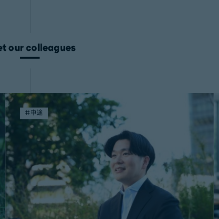
t our colleagues
#中途