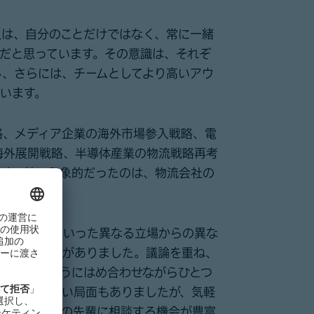
点は、自分のことだけではなく、常に一緒
だと思っています。その意識は、それぞ
し、さらには、チームとしてより高いアウ
います。
略、メディア企業の海外市場参入戦略、電
海外展開戦略、半導体産業の物流戦略再考
ます。特に印象的だったのは、物流会社の
。
営層や現場といった異なる立場からの異な
め上げる必要がありました。議論を重ね、
のピースのようにはめ合わせながらひとつ
ました。難しい局面もありましたが、気軽
ロジェクト外の先輩に相談する機会が豊富