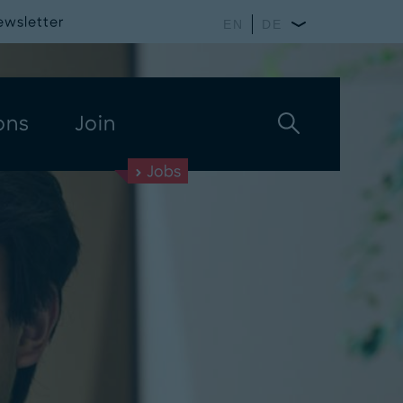
ewsletter
EN
DE
ons
Join
Jobs