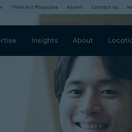
m
Think:Act Magazine
Alumni
Contact Us
N
rtise
Insights
About
Locati