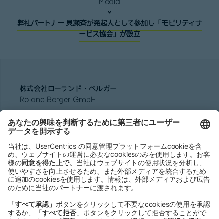
Media
弊社パートナー 貝瀬斉が発起人として参加し「モビリティサ
ービス協会」が設立
株式会社ローランド ･ ベルガー
Roland Berger GmbH
Sederanger 1
80538 Munich
Germany
Phone:
+49 89 9230-0
Fax:
+49 89 9230-8202
Mail:
Send us a message
NEWSROOM