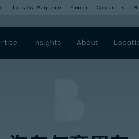
m
Think:Act Magazine
Alumni
Contact Us
N
rtise
Insights
About
Locati