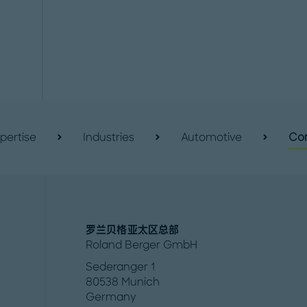
pertise
Industries
Automotive
Con
罗兰贝格亚太区总部
Roland Berger GmbH
Sederanger 1
80538 Munich
Germany