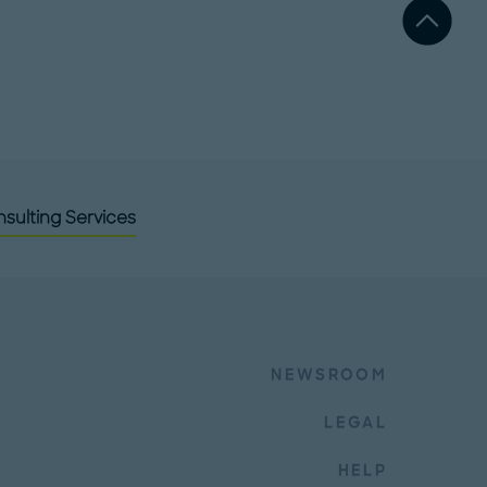
sulting Services
NEWSROOM
LEGAL
HELP