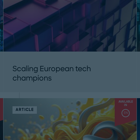
Scaling European tech
champions
Europe needs a critical mass of large high-
tech companies – a European tech stack.
AVAILABLE
We explore the levers for...
IN
ARTICLE
EN