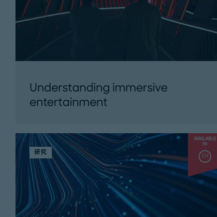
Understanding immersive
entertainment
Explore immersive experiences that engage
the senses and uncover growth
AVAILABLE
opportunities in immersive art and digital
IN
研究
content. ...
EN