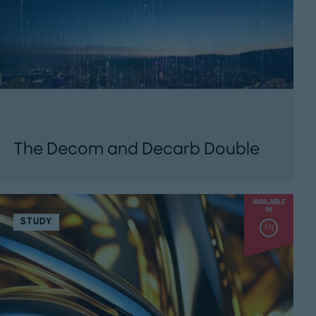
The Decom and Decarb Double
Insights on network decommissioning ...
AVAILABLE
IN
STUDY
EN