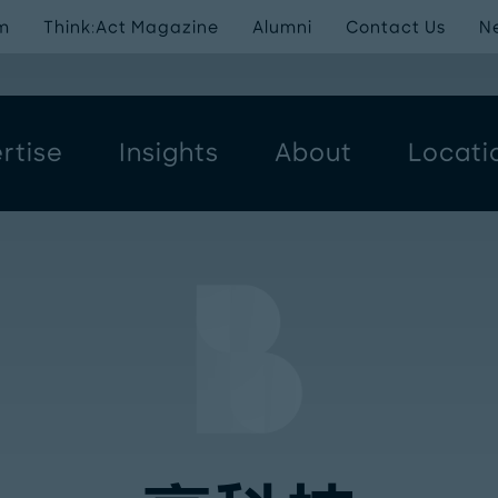
m
Think:Act Magazine
Alumni
Contact Us
N
rtise
Insights
About
Locati