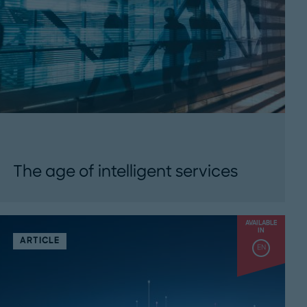
The age of intelligent services
Roland Berger - How AI is transforming the
digital services industry...
AVAILABLE
IN
ARTICLE
EN