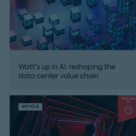
Watt’s up in AI: reshaping the
data center value chain
Learn how the AI revolution creates new
winners and losers in the engineering
AVAILABLE
products and services...
IN
ARTICLE
EN