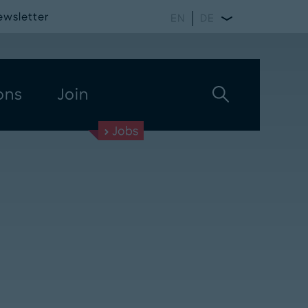
ewsletter
EN
DE
ons
Join
Jobs