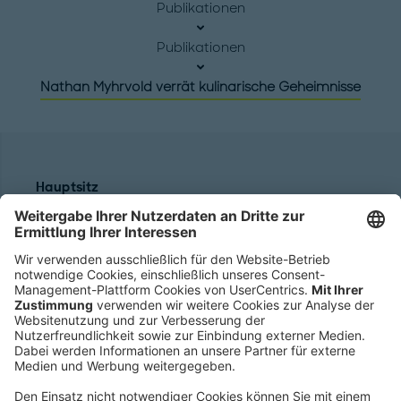
Publikationen
Publikationen
Nathan Myhrvold verrät kulinarische Geheimnisse
Hauptsitz
Roland Berger GmbH
Sederanger 1
80538 München
Deutschland
Telefon:
+49 89 9230-0
Fax:
+49 89 9230-8202
Mail:
Senden Sie eine Nachricht