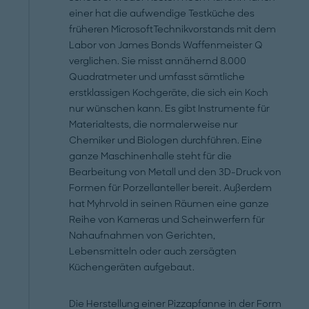
einer hat die aufwendige Testküche des
früheren Microsoft­Technikvorstands mit dem
Labor von ­James Bonds Waffenmeister Q
verglichen. Sie misst annähernd 8.000
Quadratmeter und umfasst sämtliche
erstklassigen Kochgeräte, die sich ein Koch
nur wünschen kann. Es gibt Instrumente für
Materialtests, die normalerweise nur
Chemiker und Biologen durchführen. Eine
ganze Maschinenhalle steht für die
Bearbeitung von Metall und den 3D-Druck von
Formen für Porzellanteller bereit. Außerdem
hat ­Myhrvold in seinen Räumen eine ganze
Reihe von Kameras und Scheinwerfern für
Nahaufnahmen von Gerichten,
Lebensmitteln oder auch zersägten
Küchengeräten aufgebaut.
Die Herstellung einer Pizzapfanne in der Form