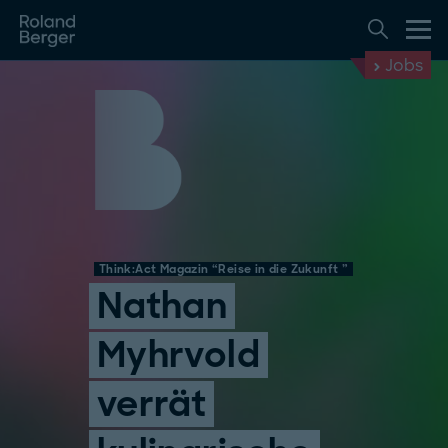
Jobs
Think:Act Magazin “Reise in die Zukunft ”
Nathan
Myhrvold
verrät