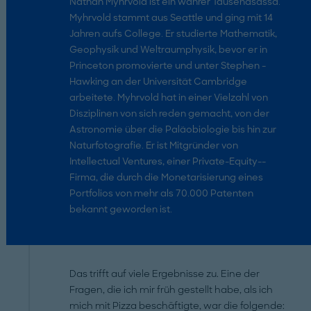
Nathan Myhrvold ist ein wahrer Tausendsassa.
­Myhrvold stammt aus Seattle und ging mit 14
Jahren aufs College. Er studierte Mathematik,
Geophysik und Weltraum­physik, bevor er in
Princeton promovierte und unter ­Stephen ­
Hawking an der Universität Cambridge
arbeitete. ­Myhrvold hat in einer Vielzahl von
Disziplinen von sich reden gemacht, von der
Astronomie über die Paläobiologie bis hin zur
Naturfotografie. Er ist Mitgründer von
Intellectual Ventures, einer Private-­Equity-­
Firma, die durch die Monetarisierung eines
Portfolios von mehr als 70.000 Patenten
bekannt geworden ist.
Das trifft auf viele Ergebnisse zu. Eine der
Fragen, die ich mir früh gestellt habe, als ich
mich mit Pizza beschäftigte, war die folgende: