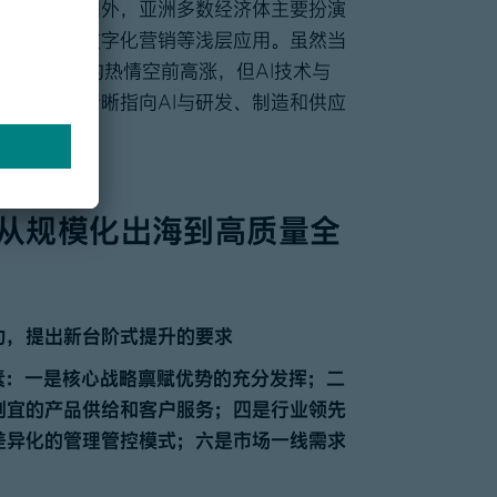
进展。除中国外，亚洲多数经济体主要扮演
术场景，如数字化营销等浅层应用。虽然当
GenAI）的热情空前高涨，但AI技术与
的重点，已清晰指向AI与研发、制造和供应
重构。
从规模化出海到高质量全
力，提出新台阶式提升的要求
素：一是核心战略禀赋优势的充分发挥；二
制宜的产品供给和客户服务；四是行业领先
差异化的管理管控模式；六是市场一线需求