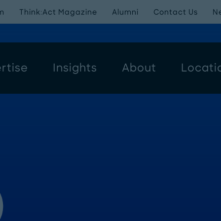
m
Think:Act Magazine
Alumni
Contact Us
N
rtise
Insights
About
Locati