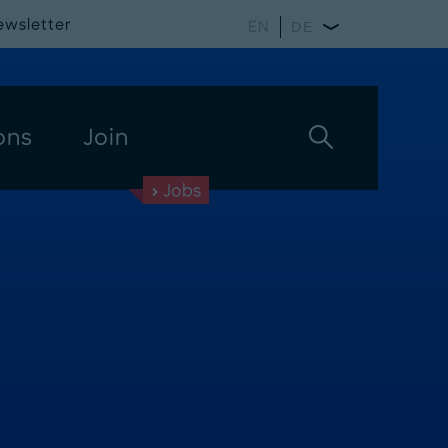
ewsletter
EN
DE
ons
Join
Jobs