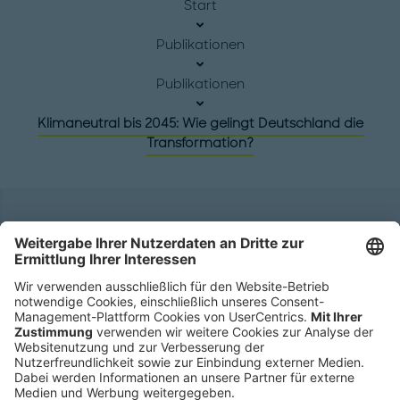
Start
Publikationen
Publikationen
Klimaneutral bis 2045: Wie gelingt Deutschland die
Transformation?
Hauptsitz
Roland Berger GmbH
Sederanger 1
80538 München
Deutschland
Telefon:
+49 89 9230-0
Fax:
+49 89 9230-8202