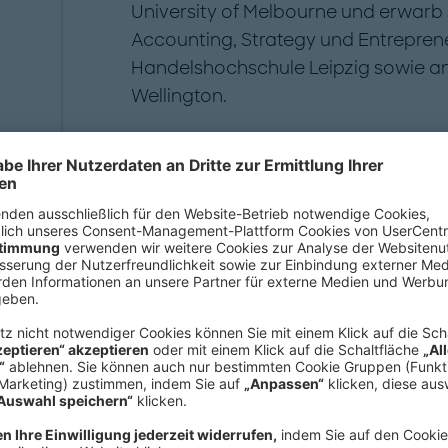
University of Melbourne und erwarb 
Accounting, Strategy und Entrepren
Handelshochschule Leipzig sowie an 
Wellington.
m Bereich der Infrastrukturinvesti
er Investitionslandschaft.