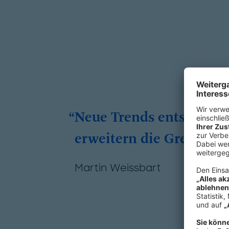
Neue Trends entstehen i
erweitern die Grenzen d
Martin Weissbart