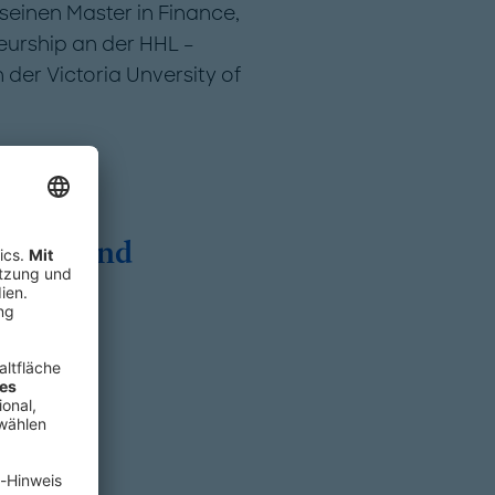
seinen Master in Finance,
eurship an der HHL –
der Victoria Unversity of
tionen und