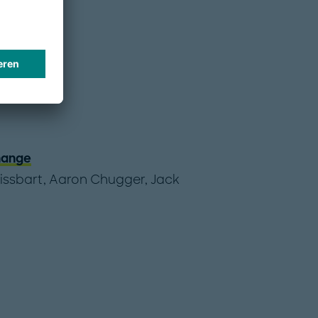
hange
issbart
,
Aaron Chugger
,
Jack