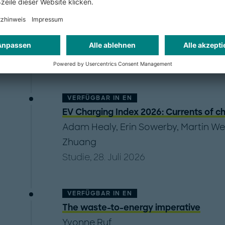
Publikationen
VERFÜGBAR IN
EN
EV Charging Index 2026: Currents of c
Adam Healy
,
Erin Sowerby
,
Martin We
Zhuang
Studie, 28. Juli 2026
VERFÜGBAR IN
EN
The waste-to-energy imperative
Yvonne Ruf