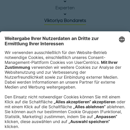
Experten
Viktoriya Bondarets
Hauptsitz
Roland Berger GmbH
Sederanger 1
80538 München
Deutschland
Telefon:
+49 89 9230-0
Fax:
+49 89 9230-8202
Mail:
Senden Sie eine Nachricht
NEWSROOM