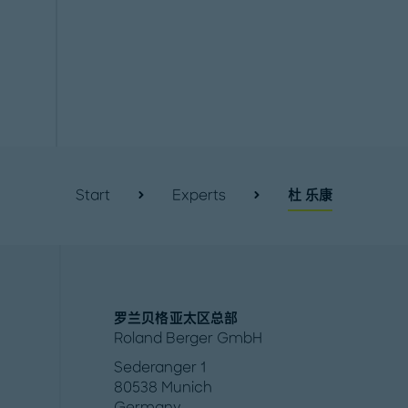
Start
Experts
杜 乐康
罗兰贝格亚太区总部
Roland Berger GmbH
Sederanger 1
80538 Munich
Germany