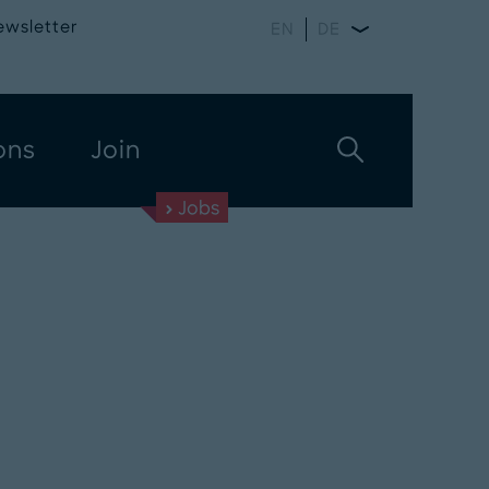
ewsletter
EN
DE
ons
Join
Jobs