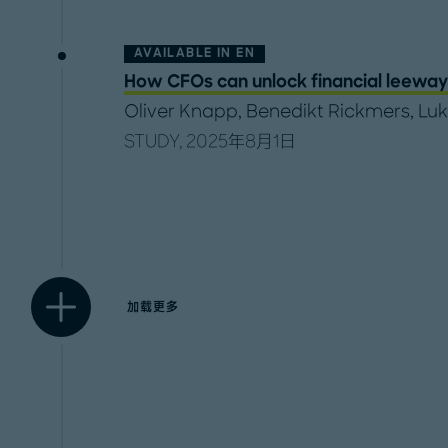
AVAILABLE IN
EN
How CFOs can unlock financial leeway
Oliver Knapp
,
Benedikt Rickmers
,
Lu
STUDY, 2025年8月1日
加载更多