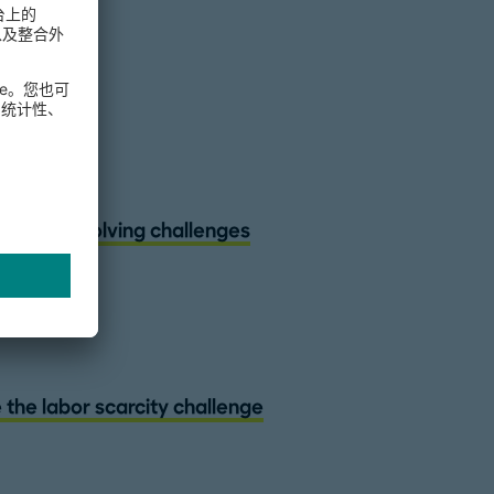
 to meet evolving challenges
 the labor scarcity challenge