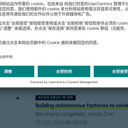
出版物
AVAILABLE IN
EN
Family offices adjust asset allocation
Justus Jandt
STUDY, 2026年7月3日
AVAILABLE IN
EN
Building autonomous factories to solve
Bernhard Langefeld
,
Jonas Zinn
STUDY, 2026年4月15日