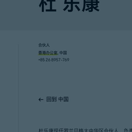
杜 乐康
合伙人
香港办公室
, 中国
+85 26 8957-769
回到 中国
杜乐康现任罗兰贝格大中华区合伙人，负