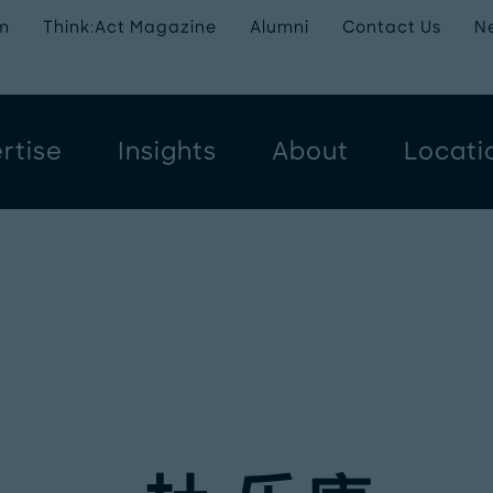
m
Think:Act Magazine
Alumni
Contact Us
N
rtise
Insights
About
Locati