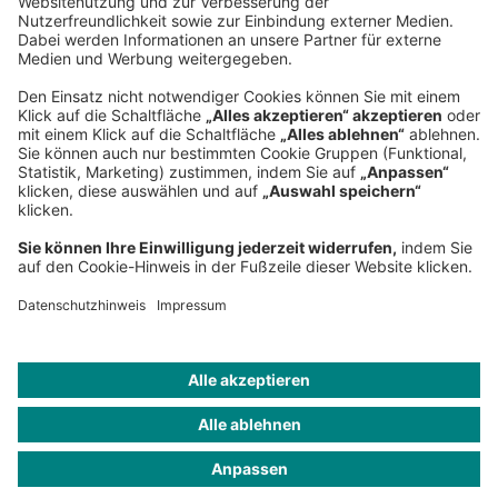
80538 München
Deutschland
Telefon:
+49 89 9230-0
Fax:
+49 89 9230-8202
Mail:
Senden Sie eine Nachricht
NEWSROOM
IMPRESSUM
HILFE
DATENSCHUTZ
COOKIES
KONTAKT