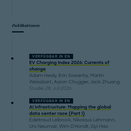
Publikationen
VERFÜGBAR IN
EN
EV Charging Index 2026: Currents of
change
Adam Healy
,
Erin Sowerby
,
Martin
Weissbart
,
Aaron Chugger
,
Jack Zhuang
Studie, 28. Juli 2026
VERFÜGBAR IN
EN
AI infrastructure: Mapping the global
data center race (Part I)
Edeltraud Leibrock
,
Nikolaus Lehmann
,
Urs Neumair
,
Wim D'Hondt
,
Siyi Hao