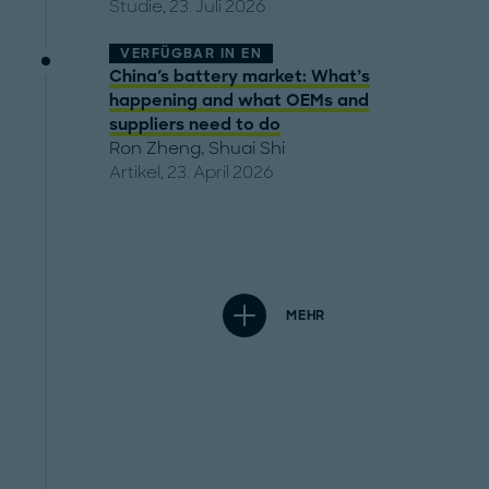
Studie, 23. Juli 2026
VERFÜGBAR IN
EN
China's battery market: What’s
happening and what OEMs and
suppliers need to do
Ron Zheng
,
Shuai Shi
Artikel, 23. April 2026
MEHR