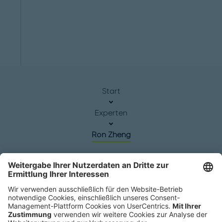
Start
Experten
Ron Zheng
Hauptsitz
Roland Berger GmbH
Sederanger 1