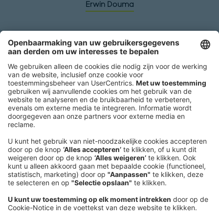
Erwin Douma
Headquarters
Roland Berger GmbH
Sederanger 1
80538 Munich
Germany
Phone:
+49 89 9230-0
Fax:
+49 89 9230-8202
Mail:
Send us a message
NEWSROOM
LEGAL