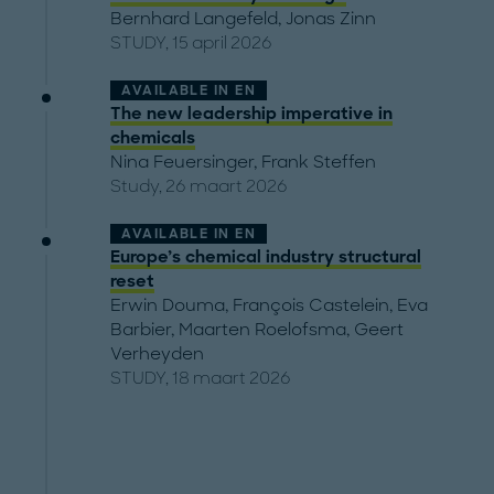
Bernhard Langefeld
,
Jonas Zinn
STUDY, 15 april 2026
AVAILABLE IN
EN
The new leadership imperative in
chemicals
Nina Feuersinger
,
Frank Steffen
Study, 26 maart 2026
AVAILABLE IN
EN
Europe’s chemical industry structural
reset
Erwin Douma
,
François Castelein
,
Eva
Barbier
,
Maarten Roelofsma
,
Geert
Verheyden
STUDY, 18 maart 2026