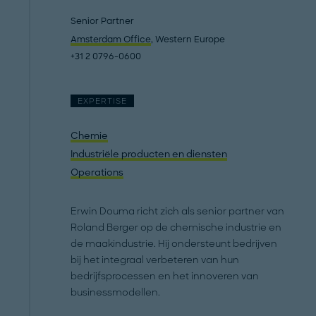
Senior Partner
Amsterdam Office
, Western Europe
+31 2 0796-0600
EXPERTISE
Chemie
Industriële producten en diensten
Operations
Erwin Douma richt zich als senior partner van
Roland Berger op de chemische industrie en
de maakindustrie. Hij ondersteunt bedrijven
bij het integraal verbeteren van hun
bedrijfsprocessen en het innoveren van
businessmodellen.